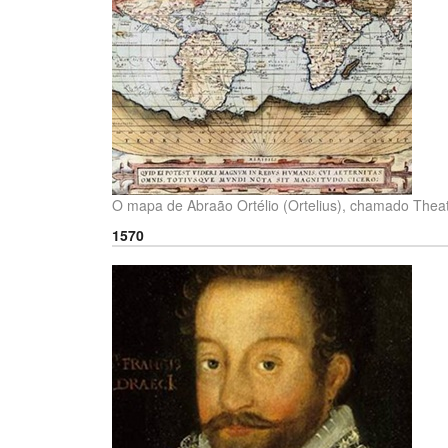
O mapa de Abraão Ortélio (Ortelius), chamado Theat
1570