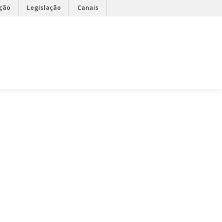
ção
Legislação
Canais
EM PEDAGÓGICA
GALERIAS
ESTAÇÕES CIENTÍFICAS
ÇÕES CIENTÍFICAS