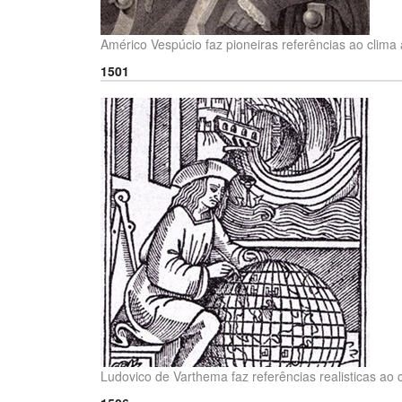
Américo Vespúcio faz pioneiras referências ao clima 
1501
Ludovico de Varthema faz referências realisticas ao 