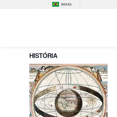
BRASIL
APRESENTAÇÂO
HISTÓRIA
APRESENTAÇÂO
VIAGEM (F)ANTÁRTICA
PROANTAR