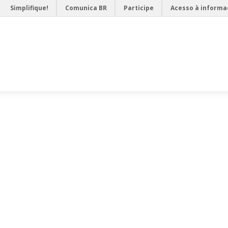
Simplifique!
Comunica BR
Participe
Acesso à informa
VIAGEM (F)ANTÁRTICA
PROANTAR
HISTÓRIA
ABORDAG
HISTÓRIA
ABORDAGEM PEDAGÓGICA
GALERIAS
ESTA